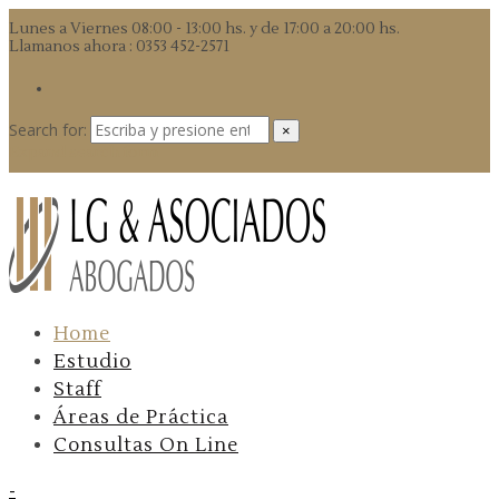
Lunes a Viernes 08:00 - 13:00 hs. y de 17:00 a 20:00 hs.
Llamanos ahora : 0353 452-2571
Search for:
×
Expand search form
Home
Estudio
Staff
Áreas de Práctica
Consultas On Line
-